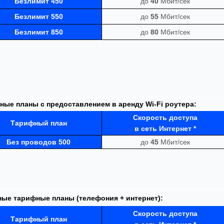
Безлимит 450
до
40
Мбит/сек
Безлимит 550
до
55
Мбит/сек
Безлимит 850
до
80
Мбит/сек
ные планы с предоставлением в аренду Wi-Fi роутера:
Скорость доступа
Тарифный
план
в сеть Интернет *
Без проводов 500
до
45
Мбит/сек
ные тарифные планы (телефония + интернет):
Скорость доступа
Тарифный
план