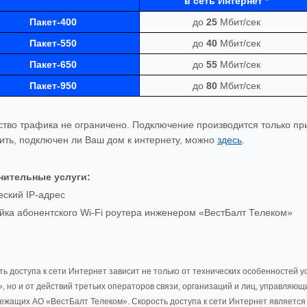
в сеть Интернет *
Пакет-400
до
25
Мбит/сек
Пакет-550
до
40
Мбит/сек
Пакет-650
до
55
Мбит/сек
Пакет-950
до
80
Мбит/сек
ство трафика не ограничено. Подключение производится только пр
ить, подключен ли Ваш дом к интернету, можно
здесь
.
нительные услуги:
еский IP-адрес
йка абонентского Wi-Fi роутера инженером «ВестБалт Телеком»
ть доступа к сети Интернет зависит не только от технических особенностей 
, но и от действий третьих операторов связи, организаций и лиц, управляющ
ежащих АО «ВестБалт Телеком». Скорость доступа к сети Интернет является