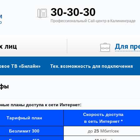
30-30-30
Профессиональный Call-центр в Калининграде
х лиц
Для пр
вое ТВ «Билайн»
Тех. возможность для подключения
ифы
ные планы доступа к сети Интернет:
Скорость доступа
Тарифный
план
в сеть Интернет *
Безлимит 300
до
25
Мбит/сек