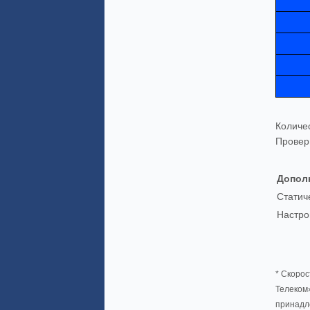
Количе
Провер
Допол
Статич
Настро
* Скорос
Телеком»
принадл