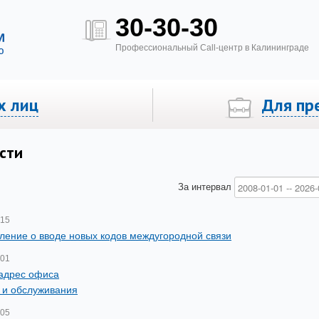
30-30-30
Профессиональный Call-центр в Калининграде
х лиц
Для пр
вое ТВ «Билайн»
Тех. возможность для подключения
сти
За интервал
-15
ление о вводе новых кодов междугородной связи
-01
адрес офиса
 и обслуживания
-05