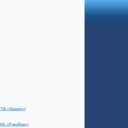
TTB «Stream»!
DSL «FreeДом»!