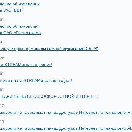
ление об изменении
в ЗАО "ВБТ"
-01
ление об изменении
в ОАО «Ростелеком»
-31
 услуг через терминалы самообслуживания СБ РФ
-26
ти STREAMительно растут!
-01
тская плата STREAMительно падает!
-01
 ТАРИФЫ НА ВЫСОКОСКОРОСТНОЙ ИНТЕРНЕТ!
-17
скорости на тарифных планах доступа в Интернет по технологии F
-15
скорости на тарифных планах доступа в Интернет по технологии A