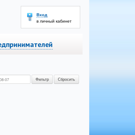
Вход
в личный кабинет
едпринимателей
Заявка на подключение
Фильтр
Сбросить