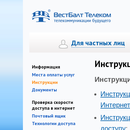
Для частных лиц
Телефония
Телефония
Интернет
Интернет
Цифровое ТВ «
Инструк
Информация
Места оплаты услуг
Инструкци
Инструкции
Документы
Инструкц
Проверка скорости
Интернет
доступа в интернет
Почтовый ящик
Инструкц
Технологии доступа
доступу
;